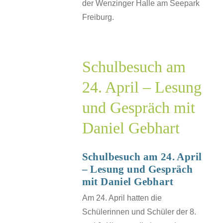
der Wenzinger Halle am Seepark
such
Freiburg.
.
–
g
Schulbesuch am
ch
24. April – Lesung
und Gespräch mit
t
Daniel Gebhart
sche
Schulbesuch am 24. April
J
– Lesung und Gespräch
mit Daniel Gebhart
Am 24. April hatten die
Schülerinnen und Schüler der 8.