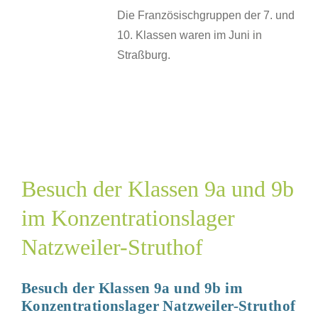
Die Französischgruppen der 7. und
10. Klassen waren im Juni in
Straßburg.
h
n
d
rationslager
Besuch der Klassen 9a und 9b
ler-
f
im Konzentrationslager
SJ
Natzweiler-Struthof
Besuch der Klassen 9a und 9b im
Konzentrationslager Natzweiler-Struthof