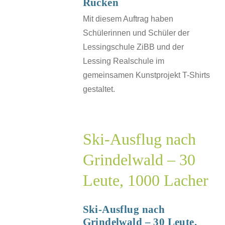
Rücken
sche
J
Mit diesem Auftrag haben
Schülerinnen und Schüler der
Lessingschule ZiBB und der
Lessing Realschule im
gemeinsamen Kunstprojekt T-Shirts
gestaltet.
g
wald
Ski-Ausflug nach
Grindelwald – 30
Leute, 1000 Lacher
r
Ski-Ausflug nach
sche
Grindelwald – 30 Leute,
J