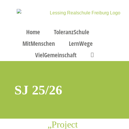
Zum
Inhalt
springen
Home
ToleranzSchule
MitMenschen
LernWege
VielGemeinschaft
SJ 25/26
t
„Project
ure“