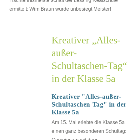
Tischtennismeisterschaft der Lessing Realschule
ermittelt: Wim Braun wurde unbesiegt Meister!
er
-
Kreativer „Alles-
schen-
n
außer-
Schultaschen-Tag“
5a
in der Klasse 5a
SJ
Kreativer "Alles-außer-
Schultaschen-Tag" in der
Klasse 5a
Am 15. Mai erlebte die Klasse 5a
einen ganz besonderen Schultag:
Gemeinsam mit ihrer