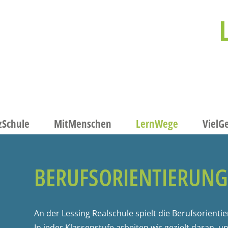
zSchule
MitMenschen
LernWege
VielG
BERUFSORIENTIERUN
An der Lessing Realschule spielt die Berufsorienti
In jeder Klassenstufe arbeiten wir gezielt daran, 