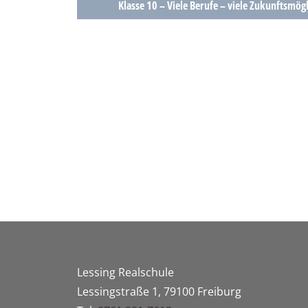
Klasse 10 – Viele Berufe – viele Zukunftsmög
Lessing Realschule
Lessingstraße 1, 79100 Freiburg