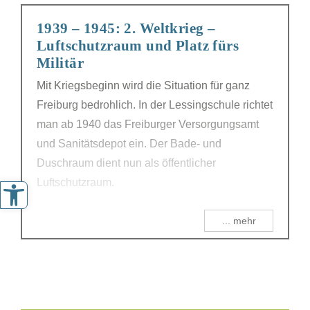
1939 – 1945: 2. Weltkrieg –
Luftschutzraum und Platz fürs
Militär
Mit Kriegsbeginn wird die Situation für ganz
Freiburg bedrohlich. In der Lessingschule richtet
man ab 1940 das Freiburger Versorgungsamt
und Sanitätsdepot ein. Der Bade- und
Duschraum dient nun als öffentlicher
Werkzeugleiste öffnen
Luftschutzraum.
... mehr