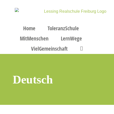
Zum
Inhalt
springen
Home
ToleranzSchule
MitMenschen
LernWege
VielGemeinschaft
Deutsch