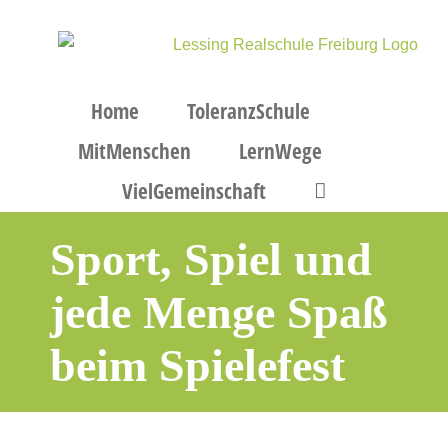
Zum
Inhalt
springen
Home
ToleranzSchule
MitMenschen
LernWege
VielGemeinschaft
Sport, Spiel und
jede Menge Spaß
beim Spielefest