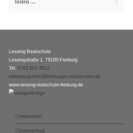
teilen ...
E-
Mail
Lessing Realschule
Lessingstraße 1, 79100 Freiburg
Tel.
0761 201-7612
sekretariat.lrsvn@freiburger-schulen.bwl.de
www.lessing-realschule-freiburg.de
Impressum
Datenschutz