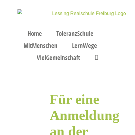
Zum
Inhalt
springen
Home
ToleranzSchule
MitMenschen
LernWege
VielGemeinschaft
Für eine
Anmeldung
an der