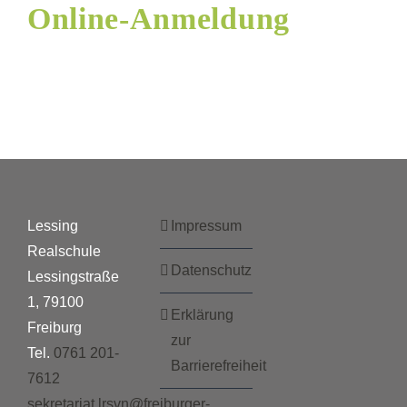
Online-Anmeldung
Lessing
Impressum
Realschule
Datenschutz
Lessingstraße
1, 79100
Erklärung
Freiburg
zur
Tel.
0761 201-
Barrierefreiheit
7612
sekretariat.lrsvn@freiburger-