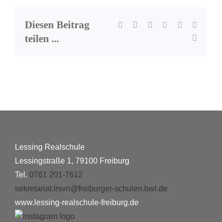
Diesen Beitrag
Facebook
X
LinkedIn
WhatsApp
Pinterest
Xing
teilen ...
E-
Mail
Lessing Realschule
Lessingstraße 1, 79100 Freiburg
Tel.
0761 201-7612
sekretariat.lrsvn@freiburger-schulen.bwl.de
www.lessing-realschule-freiburg.de