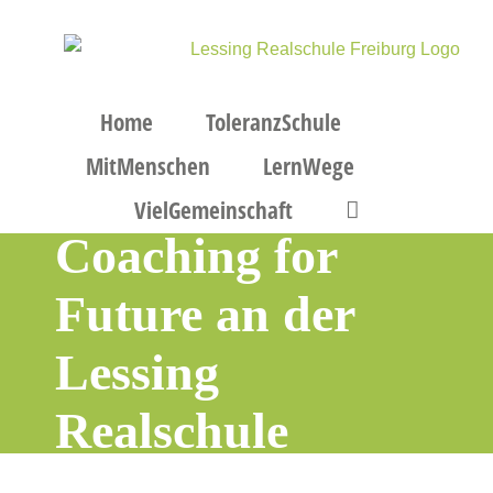
Zum
Inhalt
springen
Home
ToleranzSchule
MitMenschen
LernWege
VielGemeinschaft
Coaching for
Future an der
Lessing
Realschule